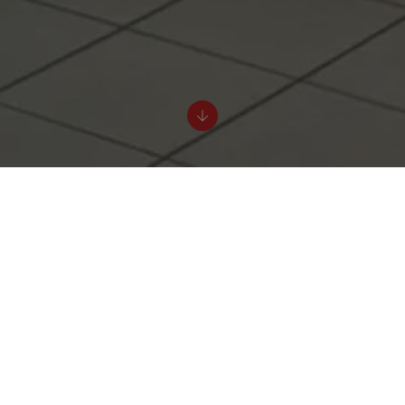
Agrément préfectoral
Letter Case est un prestataire de service disposant d'un
agrément préfectoral qui met à disposition une adresse à
Bourgoin-Jallieu où vous pouvez domicilier le siège de votre
société.